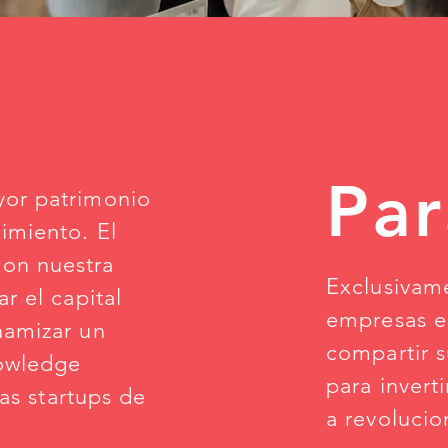
Par
yor patrimonio
imiento. El
on nuestra
Exclusivame
r el capital
empresas e
namizar un
compartir 
owledge
para invert
las startups de
a revolucio