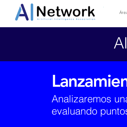
Áre
AI
Lanzamien
Analizaremos una
evaluando puntos 