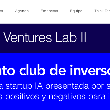
as
Agenda
Empresas
Equipo
Think Ta
 Ventures Lab II
to club de invers
 startup IA presentada por 
positivos y negativos para in