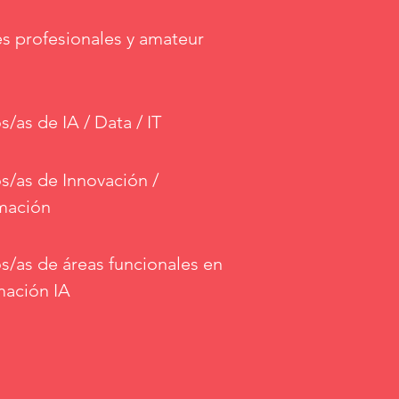
es profesionales y amateur
s/as de IA / Data / IT
os/as de Innovación /
mación
os/as de áreas funcionales en
mación IA