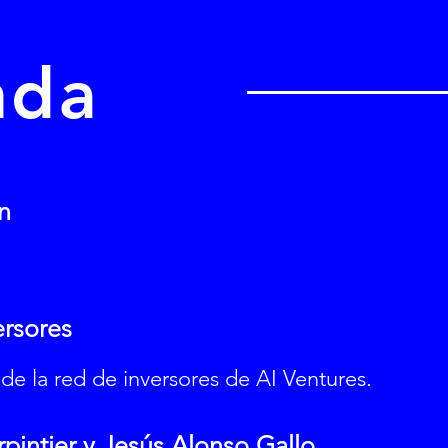
nda
n
ersores
de la red de inversores de AI Ventures.
pintier y Jesús Alonso Gallo