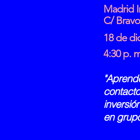
Madrid I
C/ Bravo
18 de di
4:30 p. 
"Aprende
contacto
inversión
en grupo