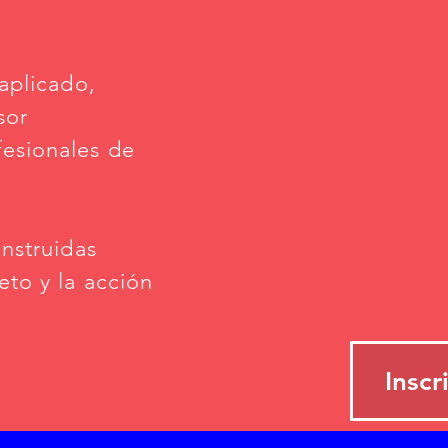
 aplicado,
sor
fesionales de
onstruidas
eto y la acción
Inscr