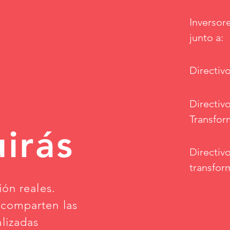
Inversor
junto a:
Directivo
Directiv
Transfor
irás
Directiv
transfor
ión reales.
 comparten las
lizadas