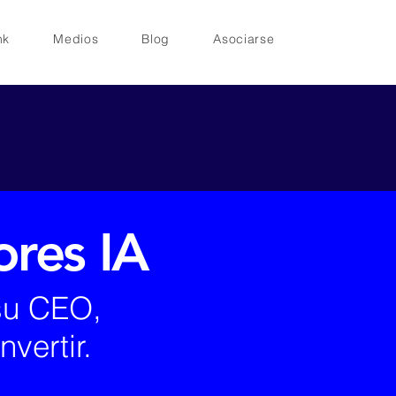
nk
Medios
Blog
Asociarse
ores IA
su CEO,
vertir.