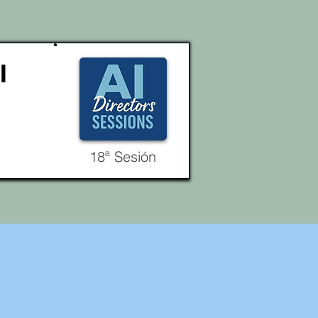
I
18ª Sesión