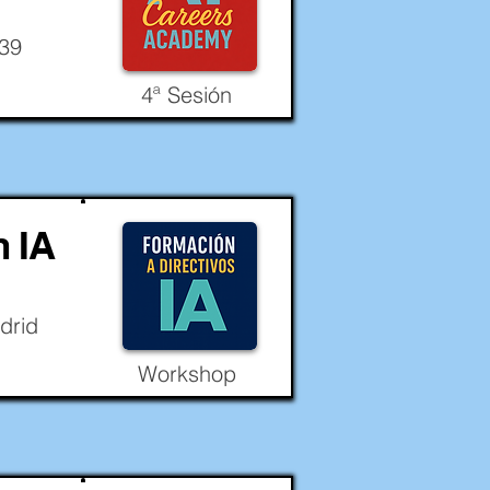
-39
4ª Sesión
n IA
drid
Workshop