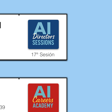
I
17ª Sesión
-39