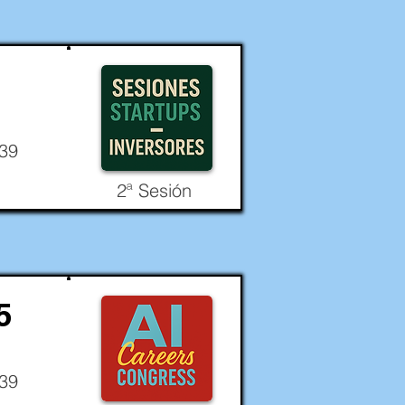
-39
2ª Sesión
5
-39