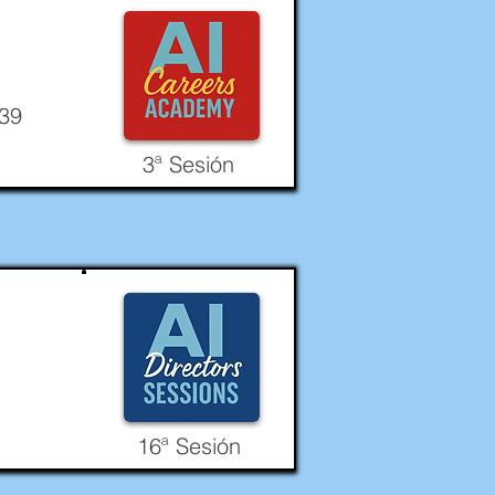
-39
3ª Sesión
16ª Sesión