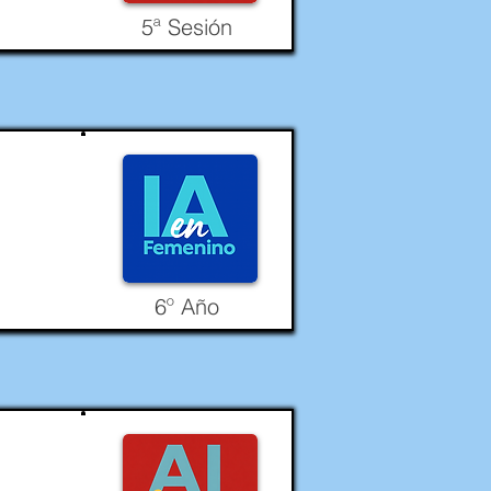
5ª Sesión
6º Año