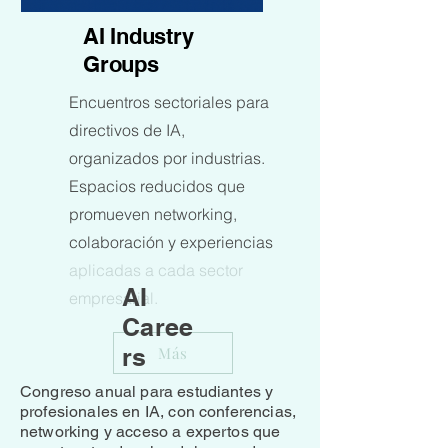
AI Industry
Groups
Encuentros sectoriales para
directivos de IA,
organizados por industrias.
Espacios reducidos que
promueven networking,
colaboración y experiencias
aplicadas a cada sector
AI
empresarial.
Caree
rs
Más
Congreso anual para estudiantes y
profesionales en IA, con conferencias,
networking y acceso a expertos que