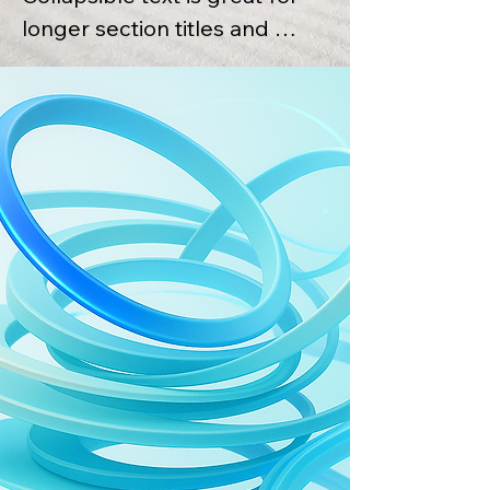
longer section titles and 
descriptions. It gives people 
access to all the info they 
need, while keeping your 
layout clean. Link your text to 
anything, or set your text box 
to expand on click. Write your 
text here...