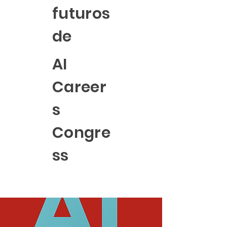
futuros
de
AI
Career
s
Congre
ss