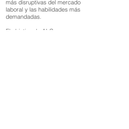
más disruptivas del mercado
laboral y las habilidades más
demandadas.
El objetivo de AI Careers
Congress es impulsar el
desarrollo profesional en el
ecosistema de IA y Data,
acercando a las personas a
nuevas oportunidades
laborales, formativas y de
colaboración.
¿Quieres participar en