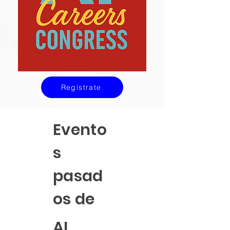
Regístrate
Evento
s
pasad
os de
AI