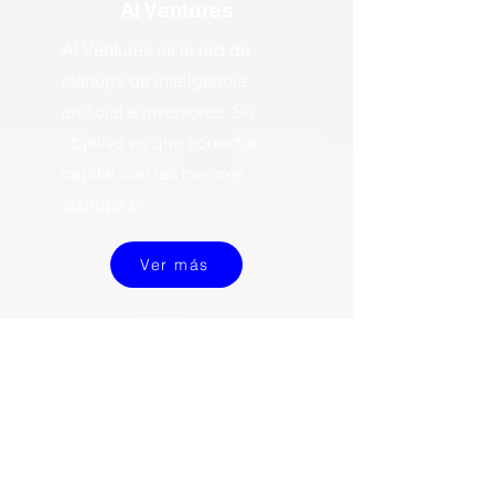
AI Ventures
AI Ventures es la red de
startups de inteligencia
artificial e inversores. Su
objetivo es que conectar
capital con las mejores
startups IA.
Ver más
Próximos eventos