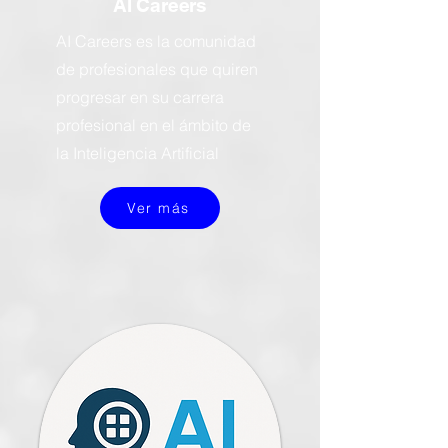
AI Careers
AI Careers es la comunidad
de profesionales que quiren
progresar en su carrera
profesional en el ámbito de
la Inteligencia Artificial
Ver más