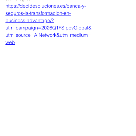
https://decidesoluciones.es/banca-y-
seguros-la-transformacion-en-
business-advantage/?
utm_campaign=2026Q1FSIpovGlobal&
utm_source=AINetwork&utm_medium=
web
Ver todo
Entradas recientes