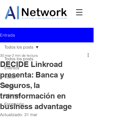
Entrada
Todos los posts
30 mar
2 min de lectura
Todos los posts
DECIDE Linkroad
Eventos
presenta: Banca y
visitas
Seguros, la
Legal
transformación en
Informes
Formación
business advantage
Actualizado:
31 mar